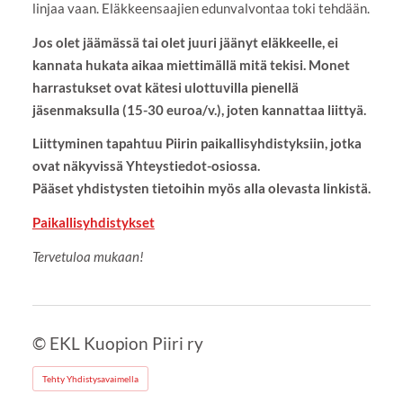
linjaa vaan. Eläkkeensaajien edunvalvontaa toki tehdään.
Jos olet jäämässä tai olet juuri jäänyt eläkkeelle, ei
kannata hukata aikaa miettimällä mitä tekisi. Monet
harrastukset ovat kätesi ulottuvilla pienellä
jäsenmaksulla (15-30 euroa/v.), joten kannattaa liittyä.
Liittyminen tapahtuu Piirin paikallisyhdistyksiin, jotka
ovat näkyvissä Yhteystiedot-osiossa.
Pääset yhdistysten tietoihin myös alla olevasta linkistä.
Paikallisyhdistykset
Tervetuloa mukaan!
©
EKL Kuopion Piiri ry
Tehty Yhdistysavaimella