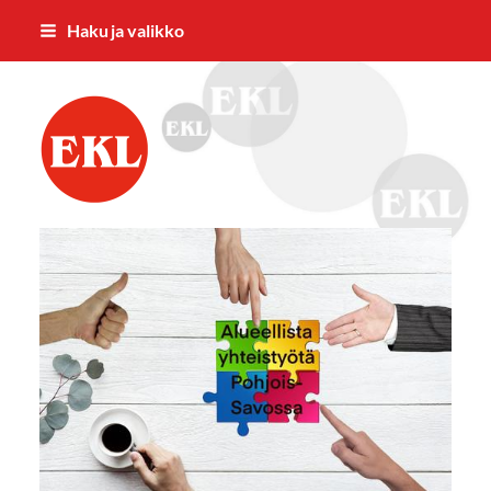
Siirry
Haku ja valikko
sivun
sisältöön
EKL Kuopion Piiri ry