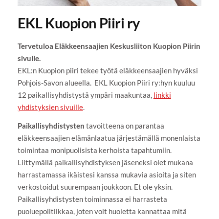
EKL Kuopion Piiri ry
Tervetuloa Eläkkeensaajien Keskusliiton Kuopion Piirin
sivulle.
EKL:n Kuopion piiri tekee työtä eläkkeensaajien hyväksi
Pohjois-Savon alueella. EKL Kuopion Piiri ry:hyn kuuluu
12 paikallisyhdistystä ympäri maakuntaa,
linkki
yhdistyksien sivuille
.
Paikallisyhdistysten
tavoitteena on parantaa
eläkkeensaajien elämänlaatua järjestämällä monenlaista
toimintaa monipuolisista kerhoista tapahtumiin.
Liittymällä paikallisyhdistyksen jäseneksi olet mukana
harrastamassa ikäistesi kanssa mukavia asioita ja siten
verkostoidut suurempaan joukkoon. Et ole yksin.
Paikallisyhdistysten toiminnassa ei harrasteta
puoluepolitiikkaa, joten voit huoletta kannattaa mitä